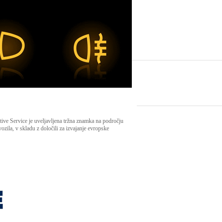
e Service je uveljavljena tržna znamka na področju
vozila, v skladu z določili za izvajanje evropske