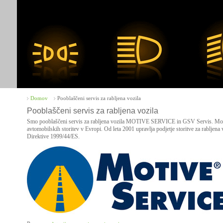
Domov
Pooblaščeni servis za rabljena vozila
Pooblaščeni servis za rabljena vozila
Smo pooblaščeni servis za rabljena vozila MOTIVE SERVICE in GSV Servis. Motiv
avtomobilskih storitev v Evropi. Od leta 2001 upravlja podjetje storitve za rabljena 
Direktive 1999/44/ES.