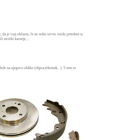
 da je vsaj občasni, če ne redni
servis vozila
potreben iz
stroški kasneje,...
de na njegovo obliko (elipsa,trikotnik...). S tem se