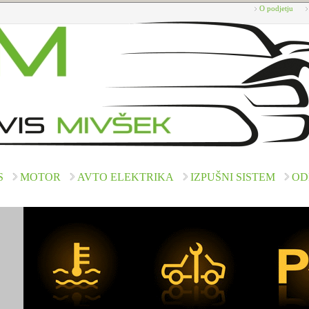
O podjetju
S
MOTOR
AVTO ELEKTRIKA
IZPUŠNI SISTEM
OD