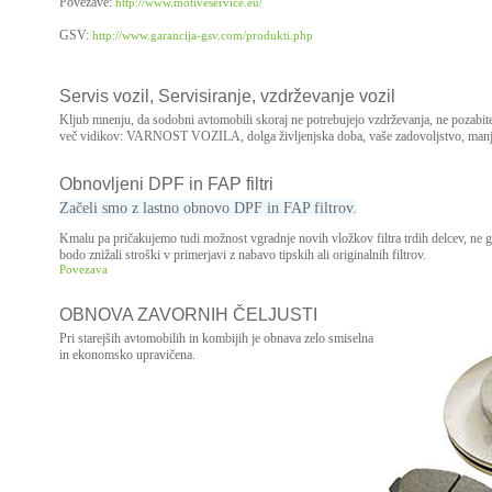
Povezave:
http://www.motiveservice.eu/
GSV:
http://www.garancija-gsv.com/produkti.php
Servis vozil, Servisiranje, vzdrževanje vozil
Kljub mnenju, da sodobni avtomobili skoraj ne potrebujejo vzdrževanja, ne pozabite,
več vidikov
: VARNOST VOZILA, dolga življenjska doba, vaše zadovoljstvo, manjši 
Obnovljeni DPF in FAP filtri
Začeli smo z lastno obnovo DPF in FAP filtrov.
Kmalu pa pričakujemo tudi možnost vgradnje novih vložkov filtra trdih delcev, ne gle
bodo znižali stroški v primerjavi z nabavo tipskih ali originalnih filtrov.
Povezava
OBNOVA ZAVORNIH ČELJUSTI
Pri starejših avtomobilih in kombijih je obnava zelo smiselna
in ekonomsko upravičena.