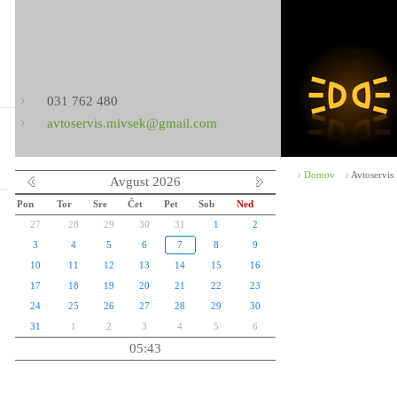
031 762 480
avtoservis.mivsek@gmail.com
Domov
Avtoservis
Avgust 2026
Pon
Tor
Sre
Čet
Pet
Sob
Ned
27
28
29
30
31
1
2
3
4
5
6
7
8
9
10
11
12
13
14
15
16
17
18
19
20
21
22
23
24
25
26
27
28
29
30
31
1
2
3
4
5
6
05:43