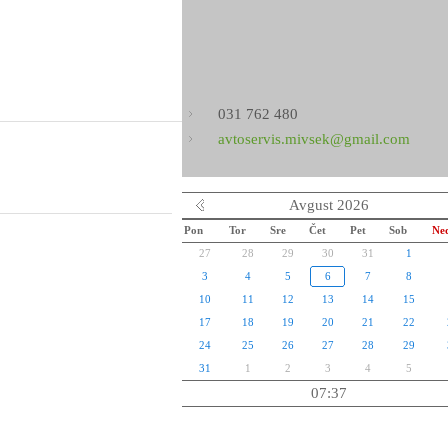
031 762 480
avtoservis.mivsek@gmail.com
Avgust 2026
Pon
Tor
Sre
Čet
Pet
Sob
Ne
27
28
29
30
31
1
3
4
5
6
7
8
10
11
12
13
14
15
17
18
19
20
21
22
24
25
26
27
28
29
31
1
2
3
4
5
07:37