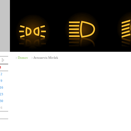
Domov
Avtoservis Mivšek
d
2
9
16
23
30
6