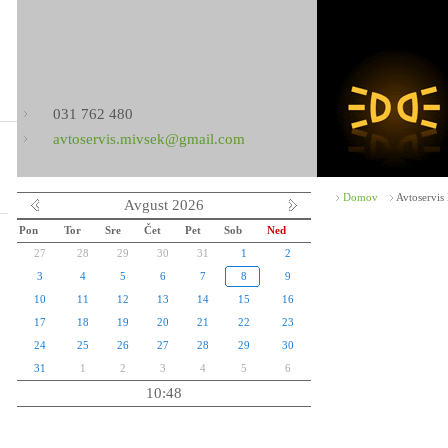
031 762 480
avtoservis.mivsek@gmail.com
Domov
Avtoservis
Avgust 2026
Pon
Tor
Sre
Čet
Pet
Sob
Ned
27
28
29
30
31
1
2
3
4
5
6
7
8
9
10
11
12
13
14
15
16
17
18
19
20
21
22
23
24
25
26
27
28
29
30
31
1
2
3
4
5
6
10:48