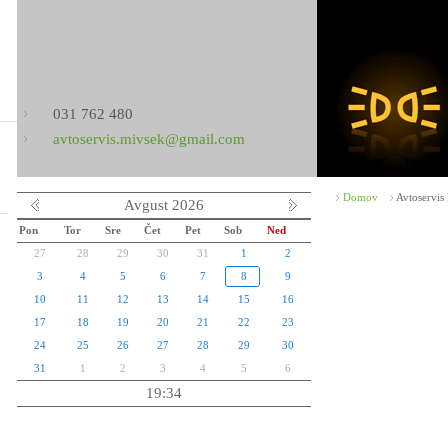
031 762 480
avtoservis.mivsek@gmail.com
Domov
Avtoservis
Avgust 2026
Pon
Tor
Sre
Čet
Pet
Sob
Ned
27
28
29
30
31
1
2
3
4
5
6
7
8
9
10
11
12
13
14
15
16
17
18
19
20
21
22
23
24
25
26
27
28
29
30
31
1
2
3
4
5
6
19:34