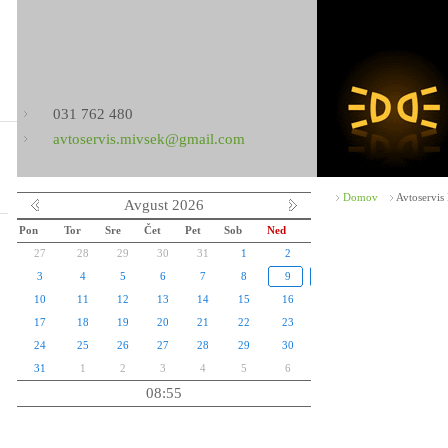
031 762 480
avtoservis.mivsek@gmail.com
Domov
Avtoservis
Avgust 2026
Pon
Tor
Sre
Čet
Pet
Sob
Ned
27
28
29
30
31
1
2
3
4
5
6
7
8
9
10
11
12
13
14
15
16
17
18
19
20
21
22
23
24
25
26
27
28
29
30
31
1
2
3
4
5
6
08:55