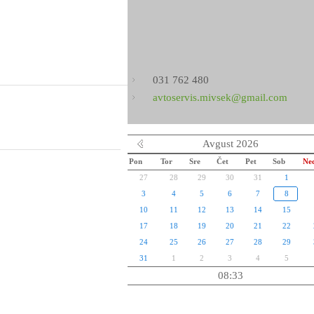
031 762 480
avtoservis.mivsek@gmail.com
Avgust 2026
Pon
Tor
Sre
Čet
Pet
Sob
Ne
27
28
29
30
31
1
3
4
5
6
7
8
10
11
12
13
14
15
17
18
19
20
21
22
24
25
26
27
28
29
31
1
2
3
4
5
08:33