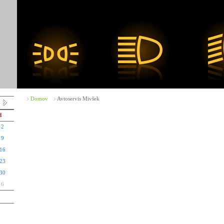
Domov
Avtoservis Mivšek
d
2
9
16
23
30
6