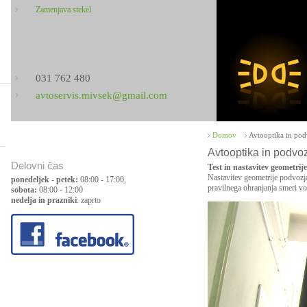
Zamenjava stekel
031 762 480
avtoservis.mivsek@gmail.com
Domov
Avtooptika in pod
Avtooptika in podvo
Delovni čas
Test in nastavitev geometrij
Nastavitev geometrije podvozj
ponedeljek - petek:
08:00 - 17:00,
pravilnega ohranjanja smeri vož
sobota:
08:00 - 12:00
nedelja in prazniki
: zaprto