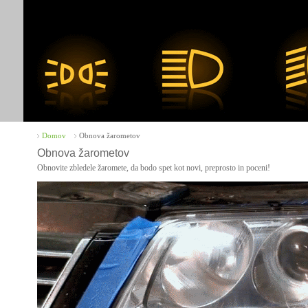
Domov
Obnova žarometov
Obnova žarometov
Obnovite zbledele žaromete, da bodo spet kot novi, preprosto in poceni!