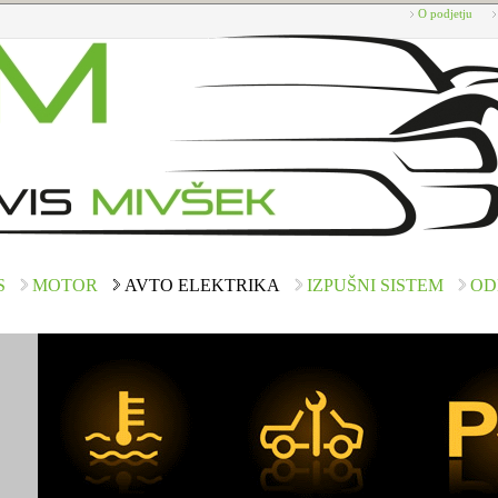
O podjetju
S
MOTOR
AVTO ELEKTRIKA
IZPUŠNI SISTEM
OD