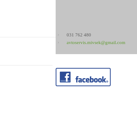
031 762 480
avtoservis.mivsek@gmail.com